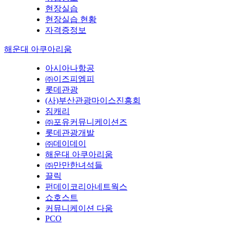
현장실습
현장실습 현황
자격증정보
해운대 아쿠아리움
아시아나항공
㈜이즈피엠피
롯데관광
(사)부산관광마이스진흥회
짐캐리
㈜포유커뮤니케이션즈
롯데관광개발
㈜데이데이
해운대 아쿠아리움
㈜만만한녀석들
끌릭
펀데이코리아네트웍스
쇼호스트
커뮤니케이션 다움
PCO