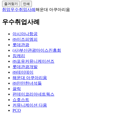
즐겨찾기
인쇄
취업
우수취업사례
해운대 아쿠아리움
우수취업사례
아시아나항공
㈜이즈피엠피
롯데관광
(사)부산관광마이스진흥회
짐캐리
㈜포유커뮤니케이션즈
롯데관광개발
㈜데이데이
해운대 아쿠아리움
㈜만만한녀석들
끌릭
펀데이코리아네트웍스
쇼호스트
커뮤니케이션 다움
PCO