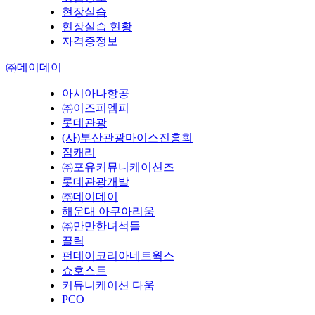
현장실습
현장실습 현황
자격증정보
㈜데이데이
아시아나항공
㈜이즈피엠피
롯데관광
(사)부산관광마이스진흥회
짐캐리
㈜포유커뮤니케이션즈
롯데관광개발
㈜데이데이
해운대 아쿠아리움
㈜만만한녀석들
끌릭
펀데이코리아네트웍스
쇼호스트
커뮤니케이션 다움
PCO