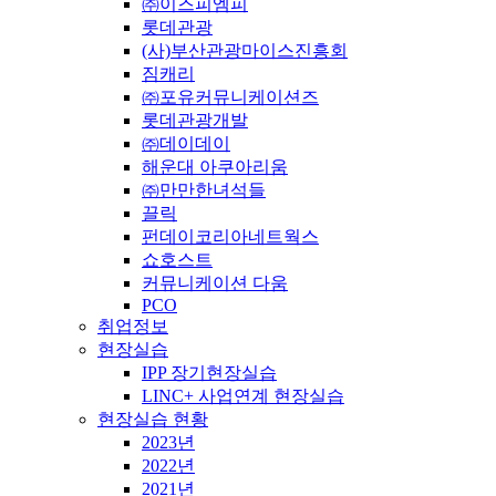
㈜이즈피엠피
롯데관광
(사)부산관광마이스진흥회
짐캐리
㈜포유커뮤니케이션즈
롯데관광개발
㈜데이데이
해운대 아쿠아리움
㈜만만한녀석들
끌릭
펀데이코리아네트웍스
쇼호스트
커뮤니케이션 다움
PCO
취업정보
현장실습
IPP 장기현장실습
LINC+ 사업연계 현장실습
현장실습 현황
2023년
2022년
2021년