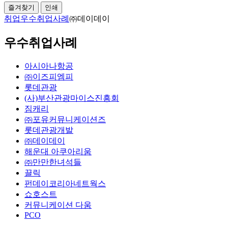
즐겨찾기
인쇄
취업
우수취업사례
㈜데이데이
우수취업사례
아시아나항공
㈜이즈피엠피
롯데관광
(사)부산관광마이스진흥회
짐캐리
㈜포유커뮤니케이션즈
롯데관광개발
㈜데이데이
해운대 아쿠아리움
㈜만만한녀석들
끌릭
펀데이코리아네트웍스
쇼호스트
커뮤니케이션 다움
PCO